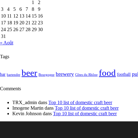
1
2
3
4
5
6
7
8
9
10
11
12
13
14
15
16
17
18
19
20
21
22
23
24
25
26
27
28
29
30
31
« Août
Tags
food
beer
brewery
pu
bar
football
bartender
Bourgogne
Côtes du Rhône
Comments
TRX_admin
dans
Top 10 list of domestic craft beer
Imogene Martin
dans
Top 10 list of domestic craft beer
Kevin Johnson
dans
Top 10 list of domestic craft beer