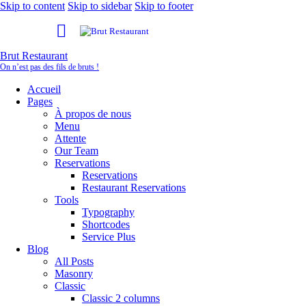
Skip to content
Skip to sidebar
Skip to footer
Brut Restaurant
On n’est pas des fils de bruts !
Accueil
Pages
À propos de nous
Menu
Attente
Our Team
Reservations
Reservations
Restaurant Reservations
Tools
Typography
Shortcodes
Service Plus
Blog
All Posts
Masonry
Classic
Classic 2 columns