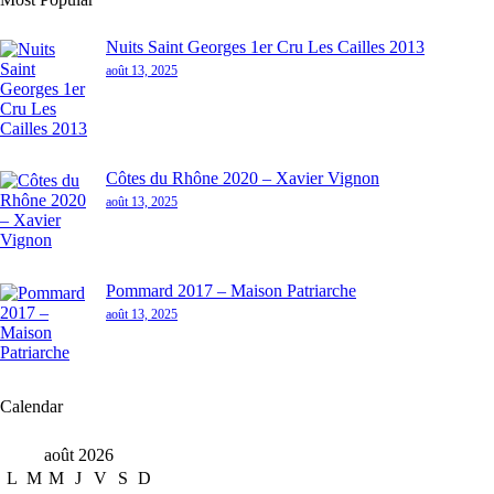
Nuits Saint Georges 1er Cru Les Cailles 2013
août 13, 2025
Côtes du Rhône 2020 – Xavier Vignon
août 13, 2025
Pommard 2017 – Maison Patriarche
août 13, 2025
Calendar
août 2026
L
M
M
J
V
S
D