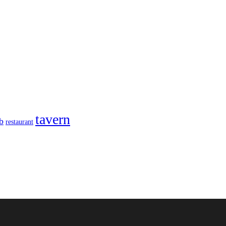
tavern
b
restaurant