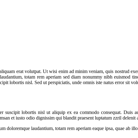
iquam erat volutpat. Ut wisi enim ad minim veniam, quis nostrud exerci 
e laudantium, totam rem aperiam sed diam nonummy nibh euismod tinci
pit lobortis nisl. Sed ut perspiciatis, unde omnis iste natus error sit v
 suscipit lobortis nisl ut aliquip ex ea commodo consequat. Duis aut
umsan et iusto odio dignissim qui blandit praesent luptatum zzril delenit a
ium doloremque laudantium, totam rem aperiam eaque ipsa, quae ab illo in