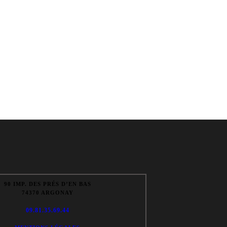
90 IMP. DES PRÉS D’EN BAS
74370 ARGONAY
09.81.35.69.44