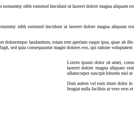
iam nonummy nibh euismod tincidunt ut laoreet dolore magna aliquam er
nonummy nibh euismod tincidunt ut laoreet dolore magna aliquam erat
um doloremque laudantium, totam rem aperiam eaque ipsa, quae ab illo inv
 fugit, sed quia consequuntur magni dolores eos, qui ratione voluptatem
Lorem ipsum dolor sit amet, conse
laoreet dolore magna aliquam erat
ullamcorper suscipit lobortis nisl 
Duis autem vel eum iriure dolor in h
feugiat nulla facilisis at vero eros 