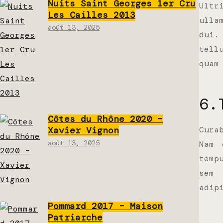
Nuits Saint Georges 1er Cru
Ult
Les Cailles 2013
ulla
août 13, 2025
dui.
tell
quam
6.
Côtes du Rhône 2020 –
Cura
Xavier Vignon
août 13, 2025
Nam 
temp
sem
adip
Pommard 2017 – Maison
Patriarche