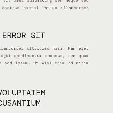
, sit amet adipiscing sem neque sed
nostrud exerci tation ullamcorper
 ERROR SIT
llamcorper ultricies nisi. Nam eget
 eget condimentum rhoncus, sem quam
e sed ipsum. Ut wisi enim ad minim
VOLUPTATEM
CUSANTIUM