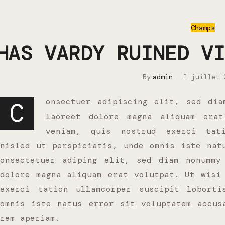
Champs
HAS VARDY RUINED VI
By
admin
juillet 
onsectuer adipiscing elit, sed dia
C
laoreet dolore magna aliquam era
veniam, quis nostrud exerci tati
nisled ut perspiciatis, unde omnis iste nat
onsectetuer adiping elit, sed diam nonummy
dolore magna aliquam erat volutpat. Ut wisi
exerci tation ullamcorper suscipit loborti
omnis iste natus error sit voluptatem accus
rem aperiam.